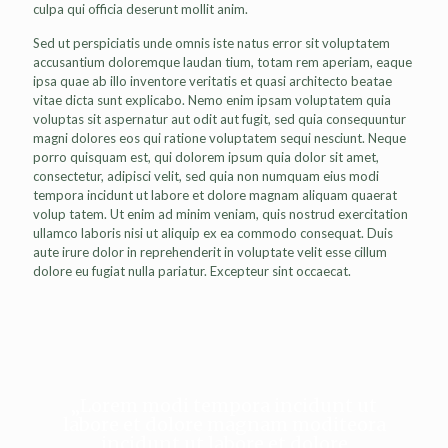
culpa qui officia deserunt mollit anim.
Sed ut perspiciatis unde omnis iste natus error sit voluptatem
accusantium doloremque laudan tium, totam rem aperiam, eaque
ipsa quae ab illo inventore veritatis et quasi architecto beatae
vitae dicta sunt explicabo. Nemo enim ipsam voluptatem quia
voluptas sit aspernatur aut odit aut fugit, sed quia consequuntur
magni dolores eos qui ratione voluptatem sequi nesciunt. Neque
porro quisquam est, qui dolorem ipsum quia dolor sit amet,
consectetur, adipisci velit, sed quia non numquam eius modi
tempora incidunt ut labore et dolore magnam aliquam quaerat
volup tatem. Ut enim ad minim veniam, quis nostrud exercitation
ullamco laboris nisi ut aliquip ex ea commodo consequat. Duis
aute irure dolor in reprehenderit in voluptate velit esse cillum
dolore eu fugiat nulla pariatur. Excepteur sint occaecat.
„Lorem modi tempora incidunt ut
labore et dolore magnam moditeora
incidunt ut labore et dolore