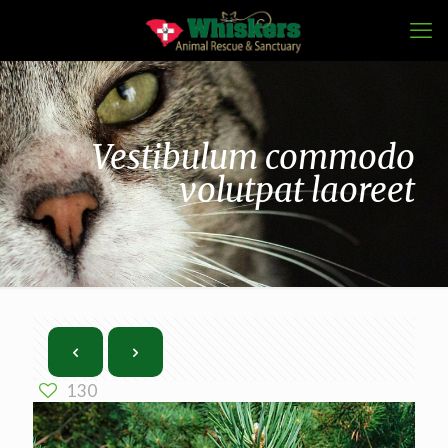
Vestibulum commodo
volutpat laoreet
130