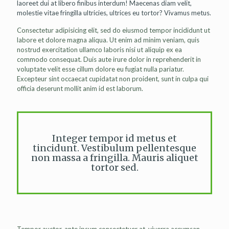
laoreet dui at libero finibus interdum! Maecenas diam velit,
molestie vitae fringilla ultricies, ultrices eu tortor? Vivamus metus.
Consectetur adipisicing elit, sed do eiusmod tempor incididunt ut
labore et dolore magna aliqua. Ut enim ad minim veniam, quis
nostrud exercitation ullamco laboris nisi ut aliquip ex ea
commodo consequat. Duis aute irure dolor in reprehenderit in
voluptate velit esse cillum dolore eu fugiat nulla pariatur.
Excepteur sint occaecat cupidatat non proident, sunt in culpa qui
officia deserunt mollit anim id est laborum.
Integer tempor id metus et
tincidunt. Vestibulum pellentesque
non massa a fringilla. Mauris aliquet
tortor sed.
Tempor auctor, ante ipsum consectetuer at, viverra accumsan,