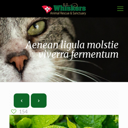
Aenean ligula molstie
viverra fermentum
154